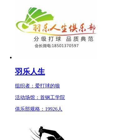
羽乐人生
组织者：
爱打球的狼
活动场馆：
首钢工学院
俱乐部规格：
19926
人