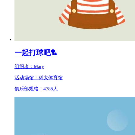
一起打球吧🏸
组织者：
Mary
活动场馆：
科大体育馆
俱乐部规格：
4785
人