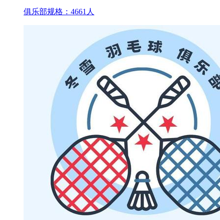
俱乐部规格：
4661
人