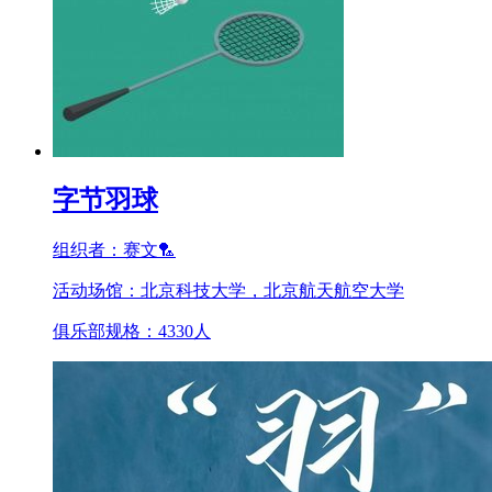
字节羽球
组织者：
赛文🏸
活动场馆：
北京科技大学，北京航天航空大学
俱乐部规格：
4330
人