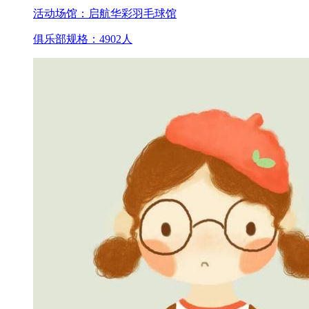
活动场馆：
启航华彩羽毛球馆
俱乐部规格：
4902
人