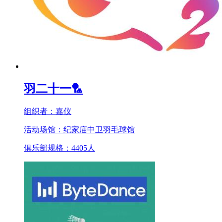
羽二十一🏸
组织者：
嘉仪
活动场馆：
纪家庙中卫羽毛球馆
俱乐部规格：
4405
人