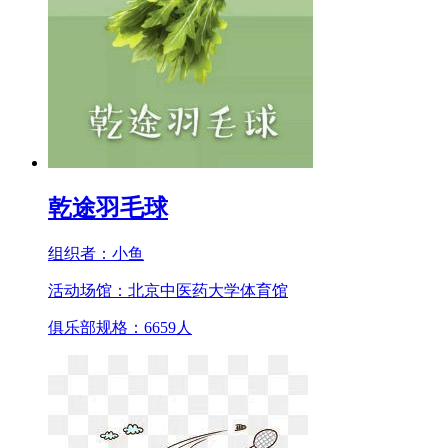
乾途羽毛球
组织者：
小鱼
活动场馆：
北京中医药大学体育馆
俱乐部规格：
6659
人