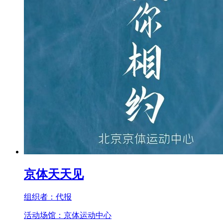
京体天天见
组织者：
代报
活动场馆：
京体运动中心