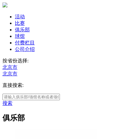
活动
比赛
俱乐部
球馆
付费栏目
公司介绍
按省份选择:
北京市
北京市
直接搜索:
搜索
俱乐部