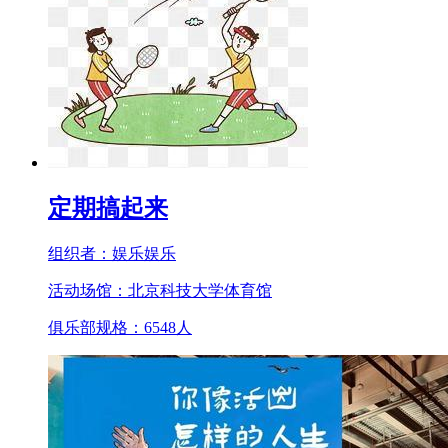
定期搞起来
组织者：
娱乐娱乐
活动场馆：
北京科技大学体育馆
俱乐部规格：
6548
人