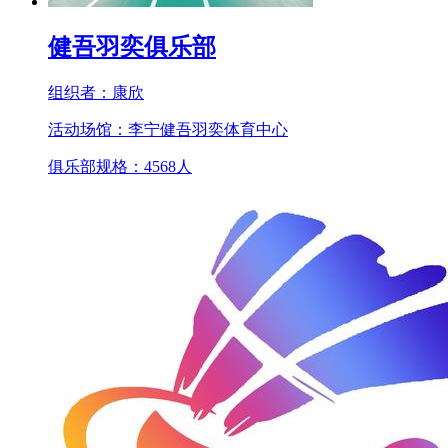
健吾羽奕俱乐部
组织者：
康欣
活动场馆：
李宁健吾羽奕体育中心
俱乐部规格：
4568
人