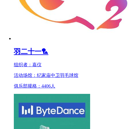
羽二十一🏸
组织者：
嘉仪
活动场馆：
纪家庙中卫羽毛球馆
俱乐部规格：
4406
人