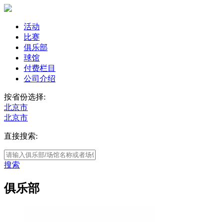
活动
比赛
俱乐部
球馆
付费栏目
公司介绍
按省份选择:
北京市
北京市
直接搜索:
搜索
俱乐部