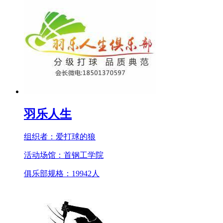
羽乐人生
组织者：
爱打球的狼
活动场馆：
首钢工学院
俱乐部规格：
19942
人