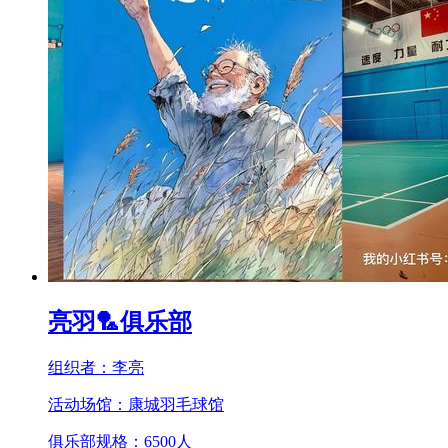
亮羽🏸俱乐部
组织者：
李亮
活动场馆：
康城羽毛球馆
俱乐部规格：
6500
人