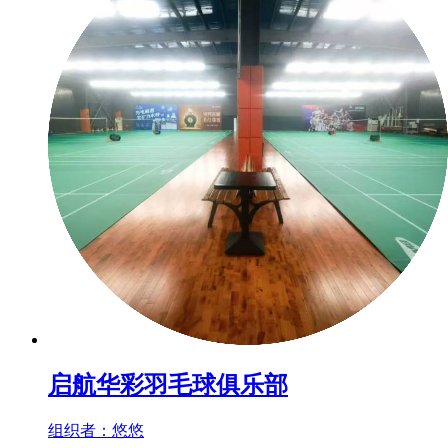
启航华彩羽毛球俱乐部
组织者：
悠悠