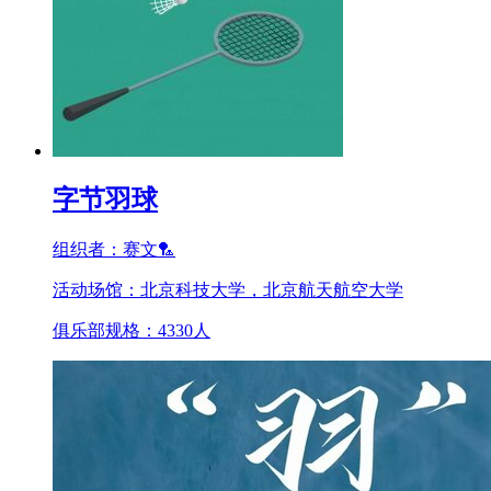
字节羽球
组织者：
赛文🏸
活动场馆：
北京科技大学，北京航天航空大学
俱乐部规格：
4330
人