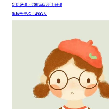
活动场馆：
启航华彩羽毛球馆
俱乐部规格：
4903
人