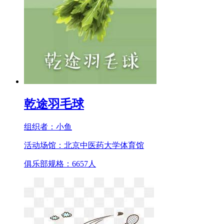
乾途羽毛球
组织者：
小鱼
活动场馆：
北京中医药大学体育馆
俱乐部规格：
6657
人