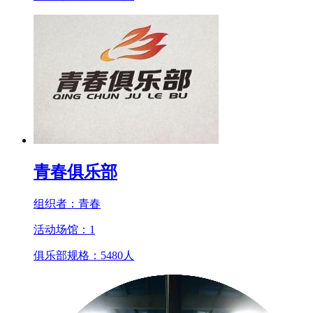
青春俱乐部
组织者：
青春
活动场馆：
1
俱乐部规格：
5480
人