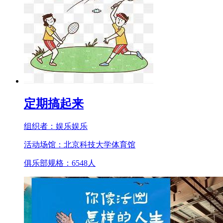
定期搞起来
组织者：
娱乐娱乐
活动场馆：
北京科技大学体育馆
俱乐部规格：
6548
人