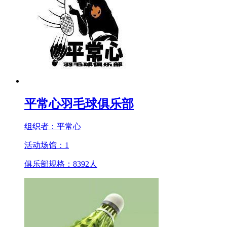
平常心羽毛球俱乐部
组织者：
平常心
活动场馆：
1
俱乐部规格：
8392
人