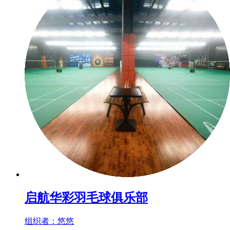
启航华彩羽毛球俱乐部
组织者：
悠悠