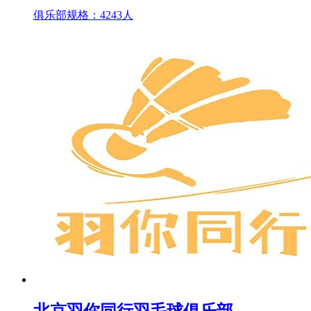
俱乐部规格：
4243
人