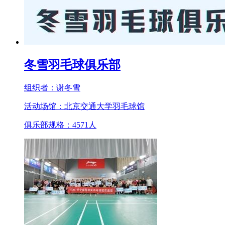
冬雪羽毛球俱乐部
组织者：
谢冬雪
活动场馆：
北京交通大学羽毛球馆
俱乐部规格：
4571
人