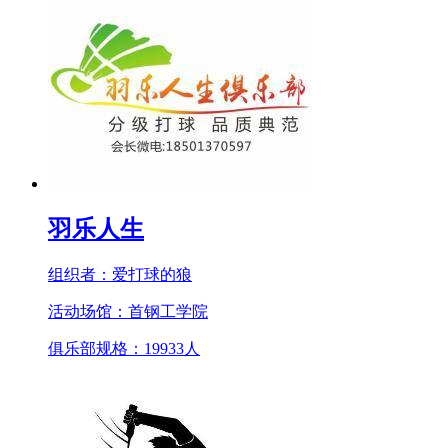
羽乐人生
组织者：
爱打球的狼
活动场馆：
首钢工学院
俱乐部规格：
19933
人