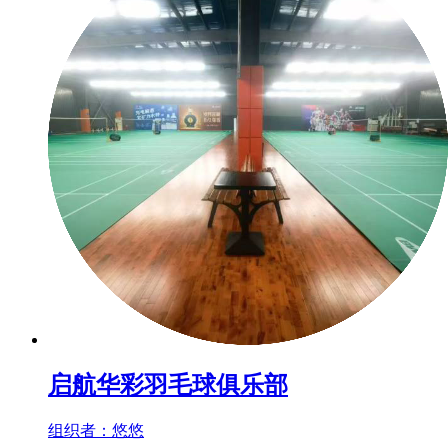
启航华彩羽毛球俱乐部
组织者：
悠悠