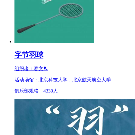
字节羽球
组织者：
赛文🏸
活动场馆：
北京科技大学，北京航天航空大学
俱乐部规格：
4330
人