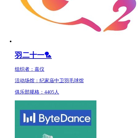
羽二十一🏸
组织者：
嘉仪
活动场馆：
纪家庙中卫羽毛球馆
俱乐部规格：
4405
人