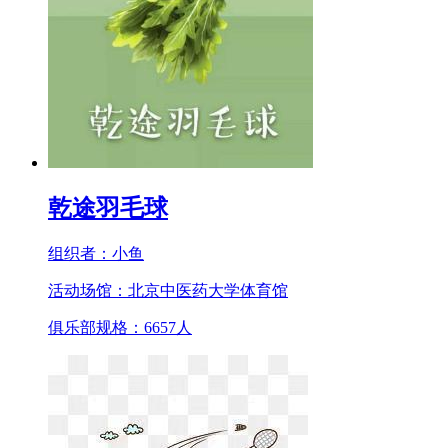
乾途羽毛球
组织者：
小鱼
活动场馆：
北京中医药大学体育馆
俱乐部规格：
6657
人