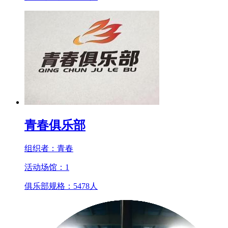
青春俱乐部
组织者：
青春
活动场馆：
1
俱乐部规格：
5478
人