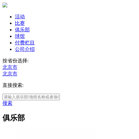
活动
比赛
俱乐部
球馆
付费栏目
公司介绍
按省份选择:
北京市
北京市
直接搜索:
搜索
俱乐部