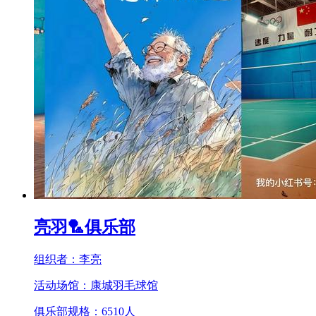
亮羽🏸俱乐部
组织者：
李亮
活动场馆：
康城羽毛球馆
俱乐部规格：
6510
人