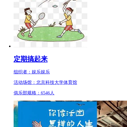
定期搞起来
组织者：
娱乐娱乐
活动场馆：
北京科技大学体育馆
俱乐部规格：
6546
人