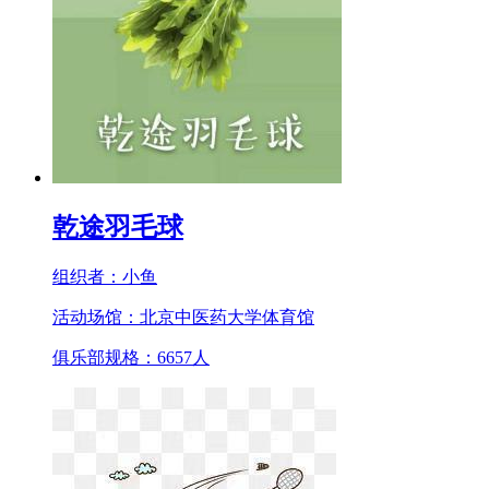
乾途羽毛球
组织者：
小鱼
活动场馆：
北京中医药大学体育馆
俱乐部规格：
6657
人