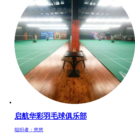
启航华彩羽毛球俱乐部
组织者：
悠悠