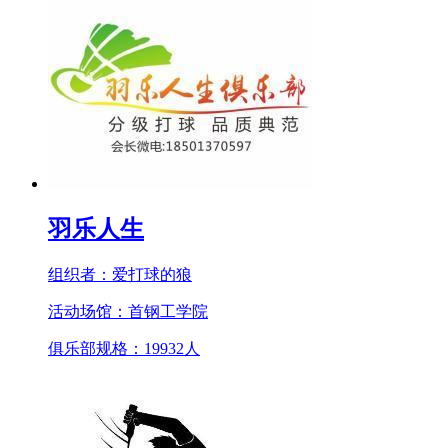
羽乐人生
组织者：
爱打球的狼
活动场馆：
首钢工学院
俱乐部规格：
19932
人