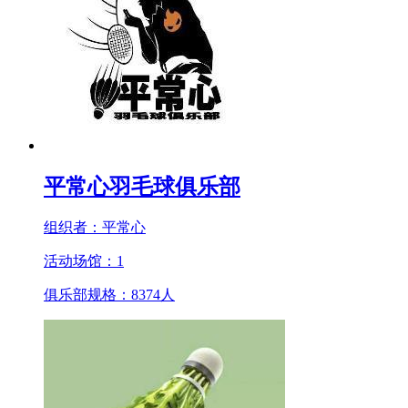
平常心羽毛球俱乐部
组织者：
平常心
活动场馆：
1
俱乐部规格：
8374
人